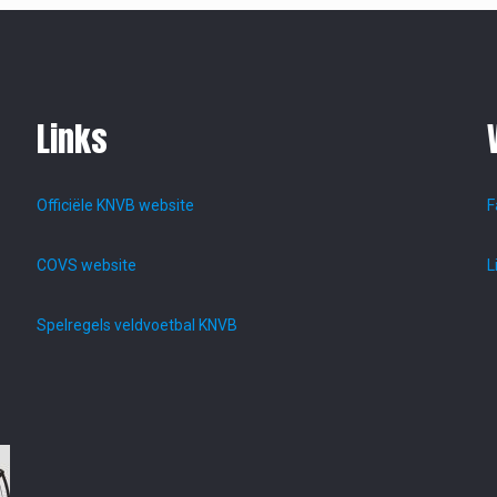
Links
Officiële KNVB website
F
COVS website
L
Spelregels veldvoetbal KNVB