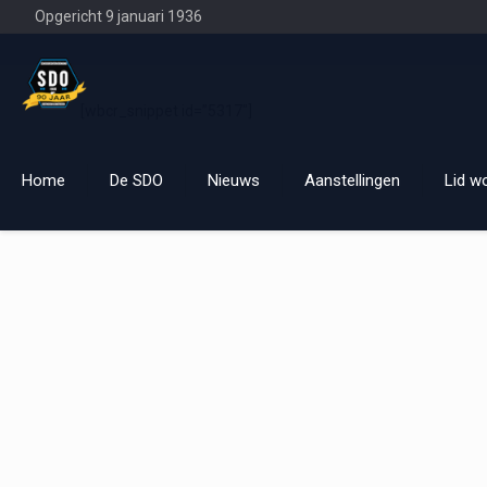
Opgericht 9 januari 1936
[wbcr_snippet id=”5317″]
Home
De SDO
Nieuws
Aanstellingen
Lid w